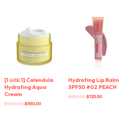
[1 แถม 1] Calendula
Hydrating Lip Balm
Hydrating Aqua
SPF50 #02 PEACH
Cream
฿
320.00
฿
125.00
฿
1,100.00
฿
550.00