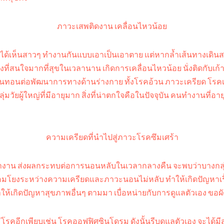
ภาวะเสพติดงาน เคลื่อนไหวน้อย
ี่ได้เห็นสาวๆ ทำงานกันแบบเอาเป็นเอาตาย แต่หากล้ำเส้นทางเดิ
งที่สนใจมากที่สุขในเวลานาน เกิดการเคลื่อนไหวน้อย นั่งติดกับเก้า
ะบั่นทอนต่อพัฒนาการทางด้านร่างกาย ทั้งโรคอ้วน ภาวะเครียด โร
ยผู้ใหญ่ที่มีอายุมาก สิ่งที่น่าตกใจคือในปัจจุบัน คนทำงานที่อาย
ความเครียดที่นำไปสู่ภาวะโรคซึมเศร้า
ทำงาน ส่งผลกระทบต่อการนอนหลับในเวลากลางคืน จะพบว่าบางกลุ่มที่
มโยงระหว่างความเครียดและภาวะนอนไม่หลับ ทำให้เกิดปัญหาเรื้อ
เกิดปัญหาสุขภาพอื่นๆ ตามมา เบื่อหน่ายกับการดูแลตัวเอง ขอผัด
มมีโรคอีกเพียบเช่น โรคออฟฟิศซินโดรม ดังนั้นรีบดูแลตัวเอง จะได้มีส