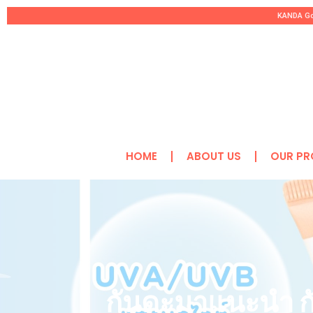
KANDA Goo
Skip
to
content
HOME
ABOUT US
OUR P
กันดะมาแนะนำ กั