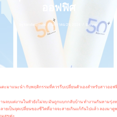
ออฟฟิศ
by
kandaspecial
มกราคม 29, 2024
Banner
ันดะมาแนะนำ กับพฤติกรรมที่ควรรีบเปลี่ยนตัวเองสำหรับสาวออฟฟ
 งานจบแต่งานในหัวยังไม่จบ มันถูกแบกกลับบ้าน ทำงานกันหามรุ่ง
นกลายเป็นจุดเปลี่ยนของชีวิตที่อาจจะสายเกินแก้กันไปแล้ว ลองมาดูพ
วามสุขค่ะ