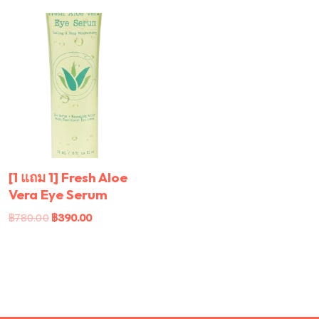
[1 แถม 1] Fresh Aloe
Vera Eye Serum
฿
780.00
฿
390.00