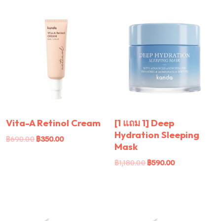
Vita-A Retinol Cream
[1 แถม 1] Deep
Hydration Sleeping
฿
690.00
฿
350.00
Mask
฿
1,180.00
฿
590.00