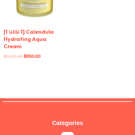
[1 แถม 1] Calendula
Hydrating Aqua
Cream
฿
1,100.00
฿
550.00
Categories