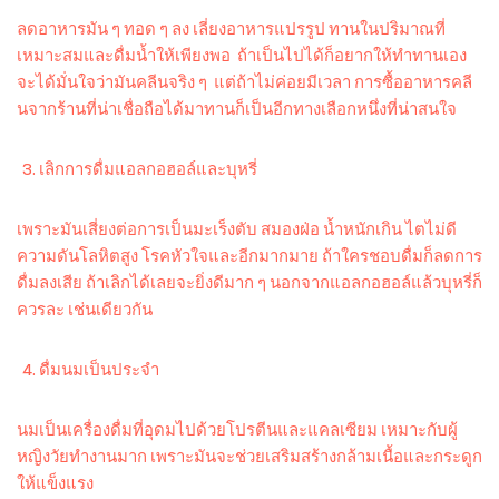
ลดอาหารมัน ๆ ทอด ๆ ลง เลี่ยงอาหารแปรรูป ทานในปริมาณที่
เหมาะสมและดื่มน้ำให้เพียงพอ ถ้าเป็นไปได้ก็อยากให้ทำทานเอง
จะได้มั่นใจว่ามันคลีนจริง ๆ แต่ถ้าไม่ค่อยมีเวลา การซื้ออาหารคลี
นจากร้านที่น่าเชื่อถือได้มาทานก็เป็นอีกทางเลือกหนึ่งที่น่าสนใจ
เลิกการดื่มแอลกอฮอล์และบุหรี่
เพราะมันเสี่ยงต่อการเป็นมะเร็งตับ สมองฝ่อ น้ำหนักเกิน ไตไม่ดี
ความดันโลหิตสูง โรคหัวใจและอีกมากมาย ถ้าใครชอบดื่มก็ลดการ
ดื่มลงเสีย ถ้าเลิกได้เลยจะยิ่งดีมาก ๆ นอกจากแอลกอฮอล์แล้วบุหรี่ก็
ควรละ เช่นเดียวกัน
ดื่มนมเป็นประจำ
นมเป็นเครื่องดื่มที่อุดมไปด้วยโปรตีนและแคลเซียม เหมาะกับผู้
หญิงวัยทำงานมาก เพราะมันจะช่วยเสริมสร้างกล้ามเนื้อและกระดูก
ให้แข็งแรง