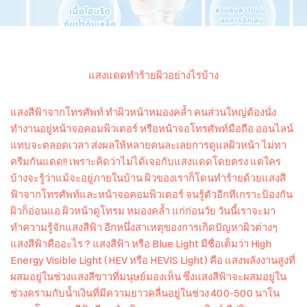
แสงแดดทำร้ายผิวอย่างไรบ้าง
แสงสีฟ้าจากโทรศัพท์ ทำผิวหน้าหมองคล้ำ คนส่วนใหญ่ต้องนั่ง
ทำงานอยู่หน้าจอคอมพิวเตอร์ หรือหน้าจอโทรศัพท์มือถือ ออนไลน์
แทบจะตลอดเวลา ส่งผลให้หลายคนละเลยการดูแลผิวหน้า ไม่ทา
ครีมกันแดด!! เพราะคิดว่าไม่ได้เจอกับแสงแดดโดยตรง แต่ใคร
บ้างจะรู้ว่าแม้จะอยู่ภายในบ้าน ผิวของเราก็โดนทำร้ายด้วยแสงสี
ฟ้าจากโทรศัพท์และหน้าจอคอมพิวเตอร์ จนรู้ตัวอีกทีเกราะป้องกัน
ผิวก็อ่อนแอ ผิวหน้าดูโทรม หมองคล้ำ แก่ก่อนวัย วันนี้เราจะมา
ทำความรู้จักแสงสีฟ้า อีกหนึ่งสาเหตุของการเกิดปัญหาผิวต่างๆ
แสงสีฟ้าคืออะไร ? แสงสีฟ้า หรือ Blue Light มีชื่อเต็มว่า High
Energy Visible Light (HEV หรือ HEVIS Light) คือ แสงพลังงานสูงที่
ผสมอยู่ในช่วงแสงสีขาวที่มนุษย์มองเห็น ซึ่งแสงสีฟ้าจะผสมอยู่ใน
ช่วงครามกับน้ำเงินที่มีความยาวคลื่นอยู่ในช่วง 400-500 นาโน