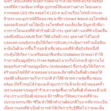
เมตร โดยเแสงสีฟ้ามีจุดกำเนิดมาจาก ดวงอาทิตย์ มีปริมาณของ
แสงที่มีความเข้มมากที่สุด อุปกรณ์ให้แสงสว่างต่างๆ โดยเฉพาะ
จากหลอด LED เช่น หลอดไฟ LED ตามบ้านเรือน ไฟหน้ารถและ
ท้ายรถ และอุปกรณ์ดิจิตอล เช่น นาฬิกา Smart Watch จอโทรทัศน์
จอคอมพิวเตอร์ จอโน้ตบุ๊ก จอโทรศัพท์ จอแท็บเล็ต ปัญหาผิวที่มา
จากการโดนแสงสีฟ้าทำร้ายผิว ฝ้า กระ จุดด่างดำ แสงสีฟ้าเป็นคลื่น
แสงที่เหมือน UVA/B จึงทำให้ผิวเกิดฝ้า กระ จุดด่างดำได้ไม่แพ้
แสงแดด แถมยังกระตุ้นให้เกิดการอักเสบ กระตุ้นการสร้างเม็ดสีเม
ลานินในผิวมากขึ้น ริ้วรอย ผิวเหี่ยวย่น แสงสีฟ้าคือปัจจัยหนึ่งที่
กระตุ้นให้เกิดภาวะเครียดออกซิเดชัน (Oxidation Stress) ทำให้
ร่างกายมีอนุมูลอิสระ (Free Radical) มากเกินไปจนเข้าสู่ภาวะไม่
สมดุลกับสารต้านอนุมูลอิสระ (Antioxidant) ซึ่งกระตุ้นให้เกิดการ
สร้างเอนไซม์ที่ทำลายคอลลาเจนและอีลาสตินในชั้นผิว ส่งผลให้
เซลล์ผิวเสื่อมสภาพเร็วกว่าปกติ ทำให้ผิวขาดความชุ่มชื้น หย่อน
คล้อย เกิดริ้วรอยได้ง่ายและผิวดูแก่กว่าวัย ผิวแห้ง หน้าหมองคล้ำ
เพราะคอลลาเจนถูกทำร้าย ความชุ่มชื้นภายในชั้นผิวก็ลดลง ผิวแพ้
ง่าย เกราะปกป้องผิวอ่อนแอ มีการศึกษาวิจัยพบว่าแสงสีฟ้าจะ
รบกวนวงจรนาฬิกาชีวิต ทำให้ผิวทำงานผิดปกติไปจากที่ควรจะเป็น
เนื่องจากแสงสีฟ้าเป็นตัวการทำให้เกิดการรับรู้ที่ผิดไปว่าขณะนั้น