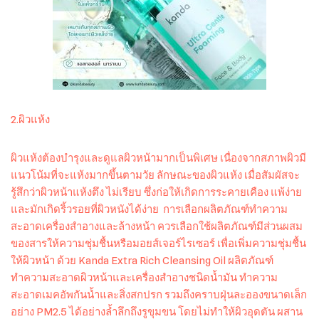
2.ผิวแห้ง
ผิวแห้งต้องบำรุงและดูแลผิวหน้ามากเป็นพิเศษ เนื่องจากสภาพผิวมี
แนวโน้มที่จะแห้งมากขึ้นตามวัย ลักษณะของผิวแห้ง เมื่อสัมผัสจะ
รู้สึกว่าผิวหน้าแห้งตึง ไม่เรียบ ซึ่งก่อให้เกิดการระคายเคือง แพ้ง่าย
และมักเกิดริ้วรอยที่ผิวหนังได้ง่าย การเลือกผลิตภัณฑ์ทำความ
สะอาดเครื่องสำอางและล้างหน้า ควรเลือกใช้ผลิตภัณฑ์มีส่วนผสม
ของสารให้ความชุ่มชื้นหรือมอยส์เจอร์ไรเซอร์ เพื่อเพิ่มความชุ่มชื้น
ให้ผิวหน้า ด้วย Kanda Extra Rich Cleansing Oil ผลิตภัณฑ์
ทำความสะอาดผิวหน้าและเครื่องสำอางชนิดน้ำมัน ทำความ
สะอาดเมคอัพกันน้ำและสิ่งสกปรก รวมถึงคราบฝุ่นละอองขนาดเล็ก
อย่าง PM2.5 ได้อย่างล้ำลึกถึงรูขุมขน โดยไม่ทำให้ผิวอุดตัน ผสาน