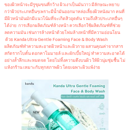
ของผิวหน้าจะมีรูขุมขนที่กว้าง ผิวเงาเป็นมันวาว มีลักษณะหยาบ
กว่าผิวประเภทอื่นๆเพราะมีน้ำมันออกมาหล่อเลี้ยงผิวหนังมาก คนที่
มีผิวหน้ามันมักมีแนวโน้มที่จะเกิดสิวอุดตัน รวมถึงสิวประเภทอื่นๆ
ได้ง่าย การเลือกผลิตภัณฑ์ล้างหน้า ควรเลือกใช้ผลิตภัณฑ์ที่ช่วย
ลดความมัน เช่นการล้างหน้าด้วยโฟมล้างหน้าที่มีความอ่อนโยน
ด้วย Kanda Ultra Gentle Foaming Face & Body Wash
ผลิตภัณฑ์ทำความสะอาดผิวหน้าและผิวกาย ผสานคุณค่าจากสาร
สกัดรากโบตั๋น ดอกคาโมมายล์ และผักเบี้ยใหญ่ ทำความสะอาดได้
อย่างล้ำลึกและหมดจด โดยไม่ทิ้งความตึงบนผิว ให้ผิวนุ่มชุ่มชื้น ไม่
แห้งกร้าน เหมาะกับทุกสภาพผิว โดยเฉพาะผิวแพ้ง่าย