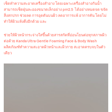
เช็ดทำความสะอาดเครื่องสำอาง โดยเฉพาะเครื่องสำอางกันน้ำ
สามารถเช็ดฝุ่นละอองขนาดเล็กอย่าง pm2.5 ได้อย่างหมดจด ขจัด
สิ่งสกปรก ช่วยลด การอุดตันบนผิว ลดอาการแพ้ อาการคัน โดยไม่
ทำให้ผิวแห้งตึงอีกด้วย และ
ช่วยให้ผิวหน้ากระจ่างใสขึ้นด้วยสารสกัดที่อ่อนโยนต่อทุกสภาพผิว
ต่อด้วย Kanda Ultra Gentle Foaming Face & Body Wash
ผลิตภัณฑ์ทำความสะอาดผิวหน้าและผิวกาย สะอาดครบจบในตัว
เดียว