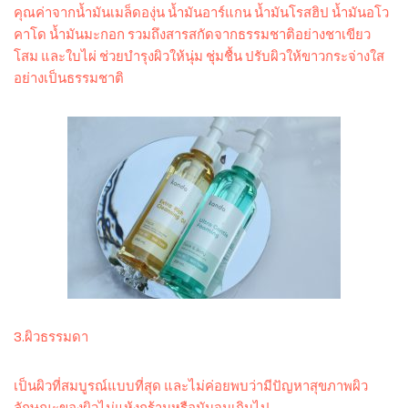
คุณค่าจากน้ำมันเมล็ดองุ่น น้ำมันอาร์แกน น้ำมันโรสฮิป น้ำมันอโว
คาโด น้ำมันมะกอก รวมถึงสารสกัดจากธรรมชาติอย่างชาเขียว
โสม และใบไผ่ ช่วยบำรุงผิวให้นุ่ม ชุ่มชื้น ปรับผิวให้ขาวกระจ่างใส
อย่างเป็นธรรมชาติ
3.ผิวธรรมดา
เป็นผิวที่สมบูรณ์แบบที่สุด และไม่ค่อยพบว่ามีปัญหาสุขภาพผิว