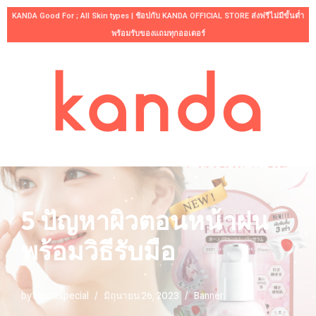
KANDA Good For ; All Skin types | ช้อปกับ KANDA OFFICIAL STORE ส่งฟรีไม่มีขั้นต่ำ
พร้อมรับของแถมทุกออเดอร์
Skip
to
content
5 ปัญหาผิวตอนหน้าฝน
พร้อมวิธีรับมือ
by
kandaspecial
มิถุนายน 26, 2023
Banner