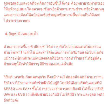
จุดซ่อนเร้นและจุดที่จะเกิดการอับชื้นได้ง่าย ต้องพยายามทำตัวเอง
ให้แห้งอยู่เสมอ โดยอาจจะซับเหงื่อด้วยกระดาษชำระหรือผ้าขนหนู
และอาจจะต้องใช้แป้งฝุ่นเพื่อช่วยดูดซับความชื้นส่วนเกินให้ออก
ไปจากร่างกายค่ะ
ปัญหาผิวหมองคล้ำ
ด้วยอากาศครึ้มๆ ฟ้ามืดๆ ทำให้สาวๆ คิดไปว่าแสงแดดไม่แรงจน
สามารถทำร้ายผิวได้ และทำให้ละเลยการทาครีมกันแดดไป แต่ถึง
แม้ว่าจะเป็นหน้าฝนแต่แสงแดดก็ยังสามารถทำร้ายเราได้อยู่ดีค่ะ
ด้วยเหตุนี้จึงทำให้สาวๆ มีผิวหมองและคล้ำเสีย
วิธีแก้ : ทาครีมกันแดดทุกวัน ถึงแม้ว่าจะไม่ค่อยมีแดดก็ตาม เพราะ
รังสี UV ก็ยังสามารถทำร้ายผิวได้อยู่ดี โดยให้เลือกครีมกันแดดที่มี
SPF30 และ PA++ ขึ้นไป เพราะจะสามารถปกป้องผิวได้ทั้งจากรังสี
UVA และ UVB รวมถึงยังช่วยป้องกันผิวไม่ให้มีฝ้า กระและจุดด่างดำ
อีกด้วยค่ะ