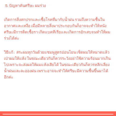
ปัญหาคันศรีษะ ผมร่วง
เกิดการสิ่งสกปรกและเชื้อโรคที่มากับน้ำฝน รวมถึงความชื้นใน
อากาศและเหงื่อ เมื่อมีหลายสิ่งมาประกอบกันก็อาจจะทำให้หนัง
ศรีษะมีการติดเชื้อรา เกิดแบคทีเรียและเกิดการอักเสบจนทำให้ผม
ร่วงได้ค่ะ
วิธีแก้ : สระผมทุกวันด้วยแชมพูสูตรอ่อนโยน เช็ดผมให้หมาดแล้ว
เป่าผมให้แห้ง ในขณะเดียวกันก็ควรระวังอย่าใช้ความร้อนมากเกิน
ไปเพราะจะส่งผลให้ผมแห้งเสียได้ ในขณะเดียวกันก็ควรหลีกเลี่ยง
น้ำฝนและละอองฝน เพราะอาจจะทำให้ศรีษะมีความชื้นขึ้นมาได้
อีกค่ะ