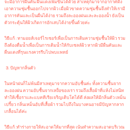
จะมีอาการผื่นคัน ผื่นแดงเพิ่มขึ้นได้ด้วย สาเหตุก็มาจากอากาศดึง
เอาความชุ่มชื้นออกไปจากผิว เมื่อผิวขาดความชุ่มชื้นจึงทำให้เรามี
อาการคันและเป็นผื่นได้ง่าย รวมถึงละอองฝนและละอองน้ำ ยังเป็น
ตัวกระตุ้นให้ผิวเกิดการอักเสบได้ง่ายขึ้นด้วยค่ะ
วิธีแก้ : ทามอยส์เจอร์ไรเซอร์เพื่อเป็นการเติมความชุ่มชื้นให้ผิว รวม
ถึงต้องดื่มน้ำเพื่อเป็นการเติมน้ำให้กับเซลล์ผิว หากผิวมีผื่นคันและ
ผื่นแดงที่รุนแรงควรรีบไปพบแพทย์
ปัญหากลิ่นตัว
ในหน้าฝนก็ไม่พ้นมีสาเหตุมาจากความอับชื้นค่ะ ทั้งความชื้นจาก
ละอองฝน ความอับชื้นจากเหงื่อของเรา รวมถึงเสื้อผ้าที่แห้งไม่สนิท
ทำให้เชื้อราและแบคทีเรียเจริญเติบโตได้ดี ส่งผลให้มีกลิ่นตัว เหม็น
เปรี้ยว กลิ่นเหม็นอับที่เสื้อผ้า รวมไปถึงในบางคนอาจมีปัญหากลาก
เกลื้อนได้ค่ะ
วิธีแก้ :ทำร่างกายให้สะอาดให้มากที่สุด เน้นทำความสะอาดบริเวณ