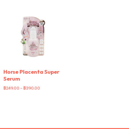
Horse Placenta Super
Serum
฿
249.00
–
฿
390.00