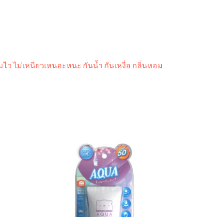
มไว ไม่เหนียวเหนอะหนะ กันน้ำ กันเหงื่อ กลิ่นหอม