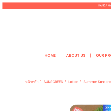
KANDA Goo
Skip
to
content
HOME
ABOUT US
OUR P
หน้าหลัก
\
SUNSCREEN
\
Lotion
\
Summer Sunscree