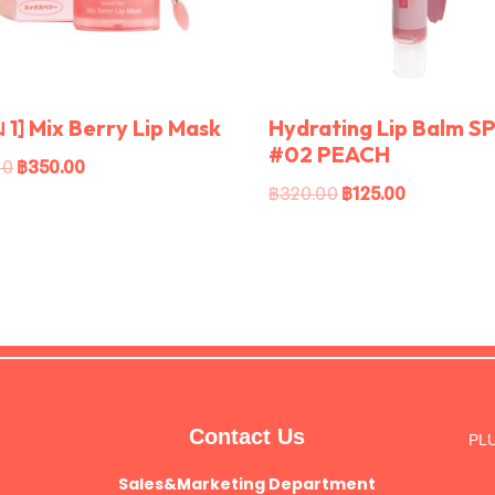
ม 1] Mix Berry Lip Mask
Hydrating Lip Balm S
#02 PEACH
00
฿
350.00
฿
320.00
฿
125.00
Contact Us
PLU
Sales&Marketing Department