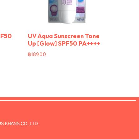
PF50
UV Aqua Sunscreen Tone
Up [Glow] SPF50 PA++++
฿
189.00
S KHANS CO.,LTD.