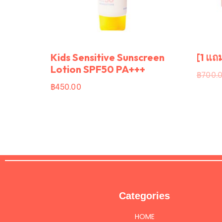
Kids Sensitive Sunscreen
[1 แถ
Lotion SPF50 PA+++
฿
700.
฿
450.00
Categories
HOME